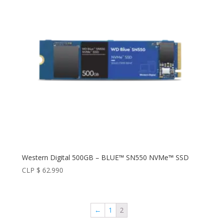
Western Digital 500GB – BLUE™ SN550 NVMe™ SSD
CLP $
62.990
←
1
2