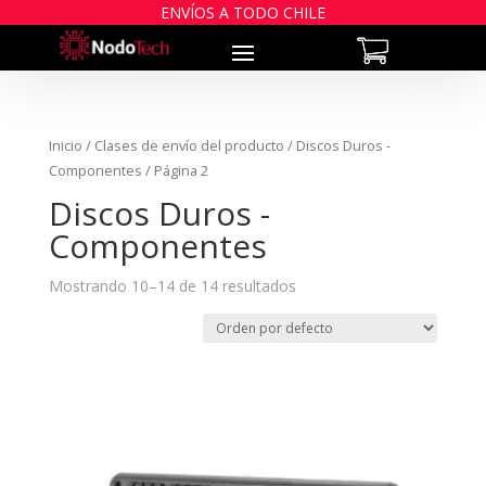
ENVÍOS A TODO CHILE
Inicio
/ Clases de envío del producto /
Discos Duros -
Componentes
/ Página 2
Discos Duros -
Componentes
Mostrando 10–14 de 14 resultados