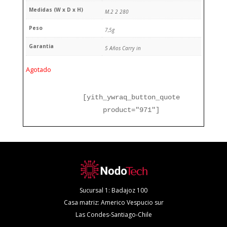
Medidas (W x D x H)
M.2 2 280
Peso
7,5g
Garantia
5 Años Carry in
Agotado
[yith_ywraq_button_quote
product="971"]
Sucursal 1: Badajoz 100
Casa matriz: Americo Vespucio sur
Las Condes-Santiago-Chile