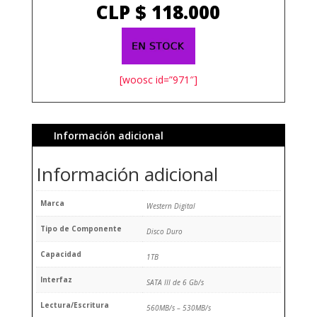
CLP $
118.000
[woosc id=”971″]
Información adicional
Información adicional
Marca
Western Digital
Tipo de Componente
Disco Duro
Capacidad
1TB
Interfaz
SATA III de 6 Gb/s
Lectura/Escritura
560MB/s – 530MB/s