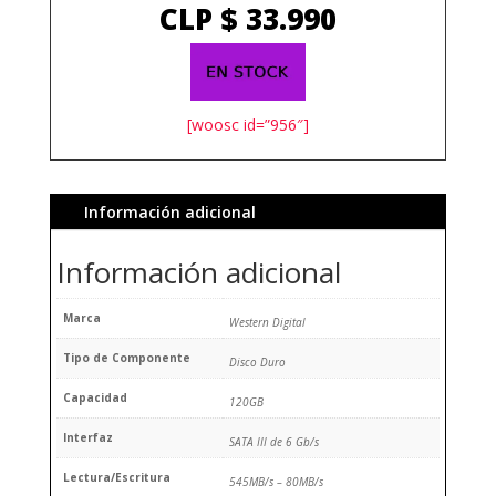
CLP $
33.990
[woosc id=”956″]
Información adicional
Información adicional
Marca
Western Digital
Tipo de Componente
Disco Duro
Capacidad
120GB
Interfaz
SATA III de 6 Gb/s
Lectura/Escritura
545MB/s – 80MB/s