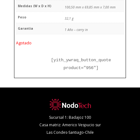
Medidas (W x D x H)
100,50 mm x 69,85 mm x 7,00 mm
Peso
32,1 g
Garantia
1 Año – carry in
Agotado
[yith_ywraq_button_quote
product="956"]
Sucursal 1: Badajoz 100
Casa matriz: Americo Vespucio sur
Las Condes-Santiago-Chile