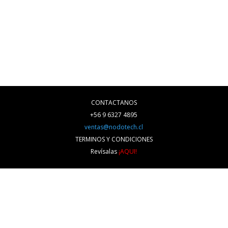
CONTACTANOS
+56 9 6327 4895
ventas@nodotech.cl
TERMINOS Y CONDICIONES
Revísalas
¡AQUI!