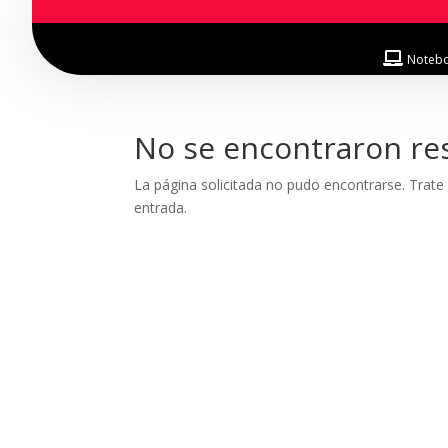
Noteb
No se encontraron re
La página solicitada no pudo encontrarse. Trate 
entrada.