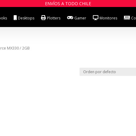
ENVÍOS A TODO CHILE
ooks
Desktops
Plotters
Gamer
Monitores
Co
Force MX330 / 2GB