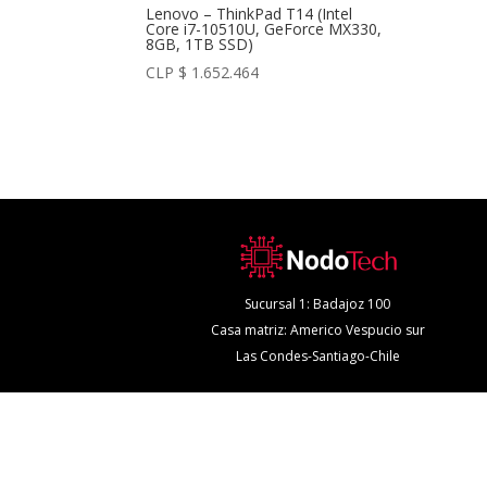
Lenovo – ThinkPad T14 (Intel
Core i7-10510U, GeForce MX330,
8GB, 1TB SSD)
CLP $
1.652.464
Sucursal 1: Badajoz 100
Casa matriz: Americo Vespucio sur
Las Condes-Santiago-Chile