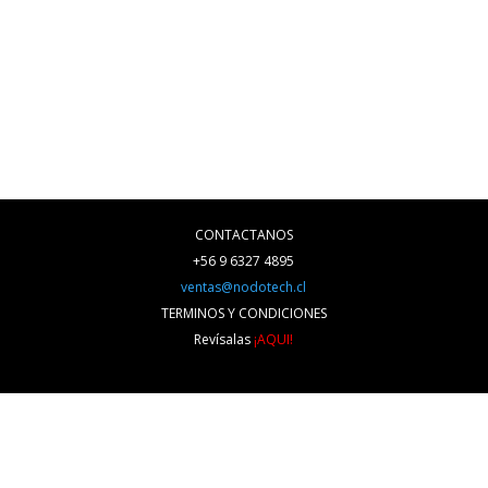
CONTACTANOS
+56 9 6327 4895
ventas@nodotech.cl
TERMINOS Y CONDICIONES
Revísalas
¡AQUI!