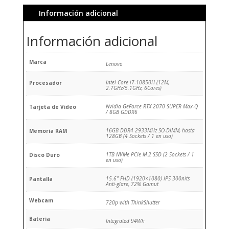
Información adicional
Información adicional
Marca
Lenovo
Intel Core i7-10850H (12M,
Procesador
2.7GHz/5.1GHz, 6Cores)
Nvidia GeForce RTX 2070 SUPER Max-Q
Tarjeta de Video
/ 8GB GDDR6
16GB DDR4 2933MHz SO-DIMM, hasta
Memoria RAM
128GB (4 Sockets / 1 en uso)
1TB NVMe PCIe M.2 SSD (2 Sockets / 1
Disco Duro
en uso)
15.6" FHD (1920×1080) IPS 300nits
Pantalla
Anti-glare, 72% Gamut
Webcam
720p with ThinkShutter
Bateria
Integrated 94Wh