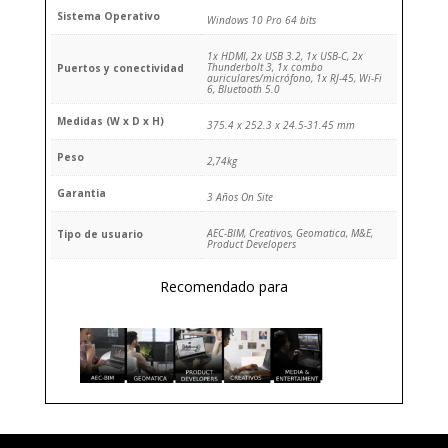
Sistema Operativo
Windows 10 Pro 64 bits
1x HDMI, 2x USB 3.2, 1x USB-C, 2x
Thunderbolt 3, 1x combo
Puertos y conectividad
auriculares/micrófono, 1x RJ-45, Wi-Fi
6, Bluetooth 5.0
Medidas (W x D x H)
375.4 x 252.3 x 24.5-31.45 mm
Peso
2,74kg
Garantia
3 Años On Site
AEC-BIM, Creativos, Geomatica, M&E,
Tipo de usuario
Product Developers
Recomendado para