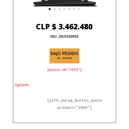
CLP $
3.462.480
SKU:
20USS00R00
[woosc id=”1093″]
Agotado
[yith_ywraq_button_quote
product="1093"]