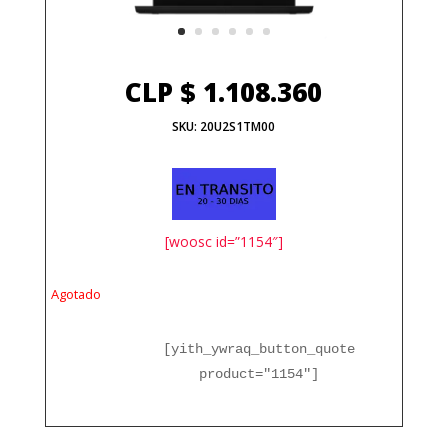
CLP $
1.108.360
SKU:
20U2S1TM00
[woosc id=”1154″]
Agotado
[yith_ywraq_button_quote
product="1154"]