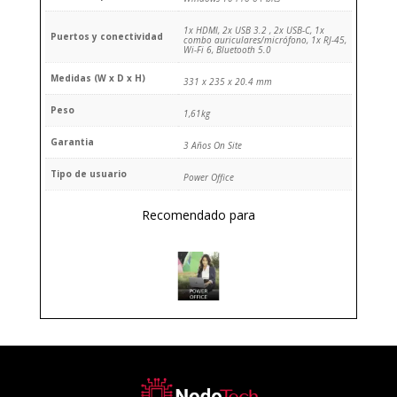
1x HDMI, 2x USB 3.2 , 2x USB-C, 1x
Puertos y conectividad
combo auriculares/micrófono, 1x RJ-45,
Wi-Fi 6, Bluetooth 5.0
Medidas (W x D x H)
331 x 235 x 20.4 mm
Peso
1,61kg
Garantia
3 Años On Site
Tipo de usuario
Power Office
Recomendado para