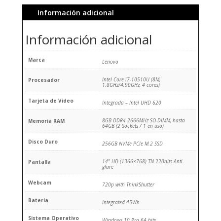
Información adicional
Información adicional
Marca
Lenovo
Intel Core i7-10510U (8M,
Procesador
1.8GHz/4.90GHz, 4 cores)
Tarjeta de Video
Integrada – Intel UHD 620
8GB DDR4 2666MHz SO-DIMM, hasta
Memoria RAM
64GB (2 Sockets / 1 en uso)
Disco Duro
256GB NVMe PCIe M.2 SSD
14" HD (1366×768) TN 220nits Anti-
Pantalla
glare
Webcam
720p with ThinkShutter
Bateria
Integrated 45Wh
Sistema Operativo
Windows 10 Pro 64 bits