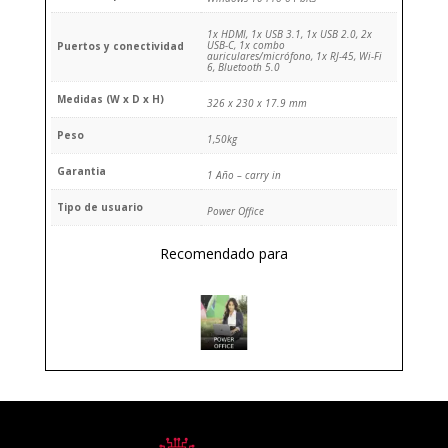
1x HDMI, 1x USB 3.1, 1x USB 2.0, 2x
USB-C, 1x combo
Puertos y conectividad
auriculares/micrófono, 1x RJ-45, Wi-Fi
6, Bluetooth 5.0
Medidas (W x D x H)
326 x 230 x 17.9 mm
Peso
1,50kg
Garantia
1 Año – carry in
Tipo de usuario
Power Office
Recomendado para