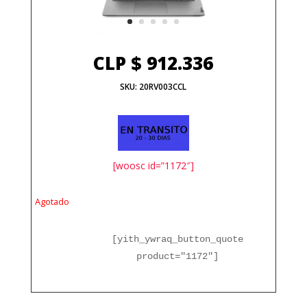
CLP $
912.336
SKU:
20RV003CCL
[woosc id=”1172″]
Agotado
[yith_ywraq_button_quote
product="1172"]