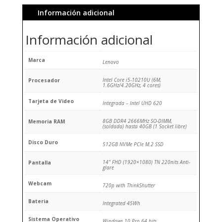
Información adicional
Información adicional
Marca
Lenovo
Intel Core i5-10210U (6M,
Procesador
1.6GHz/4.20GHz, 4 cores)
Tarjeta de Video
Integrada – Intel UHD 620
8GB DDR4 2666MHz SO-DIMM,
Memoria RAM
(soldada) hasta 40GB (1 Socket libre)
Disco Duro
512GB NVMe PCIe M.2 SSD
14" FHD (1920×1080) TN 220nits Anti-
Pantalla
glare
Webcam
720p with ThinkShutter
Bateria
Integrated 45Wh
Sistema Operativo
Windows 10 Pro 64 bits