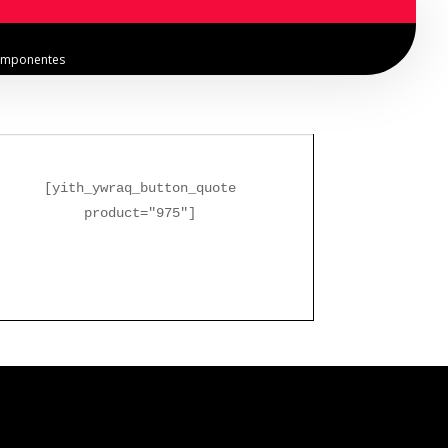
mponentes
[yith_ywraq_button_quote
product="975"]