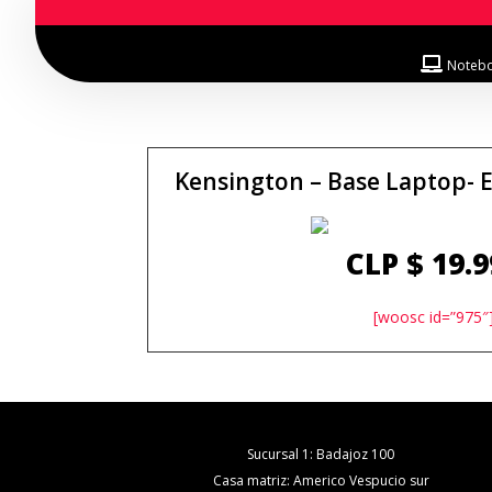
Noteb
Kensington – Base Laptop- E
CLP $
19.9
[woosc id=”975″
Sucursal 1: Badajoz 100
Casa matriz: Americo Vespucio sur