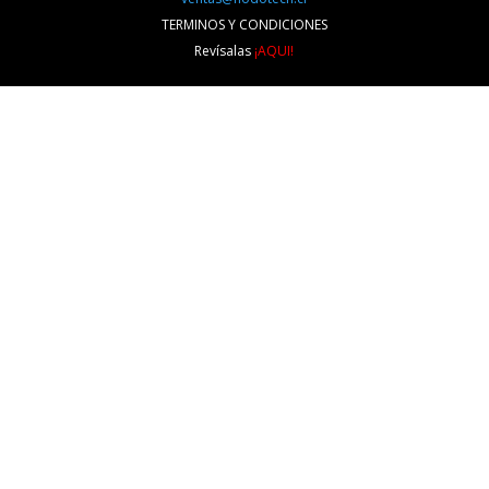
TERMINOS Y CONDICIONES
Revísalas
¡AQUI!