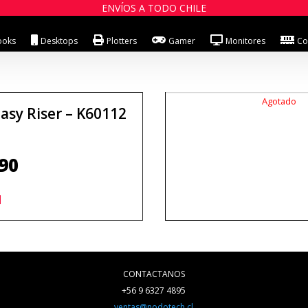
ENVÍOS A TODO CHILE
ooks
Desktops
Plotters
Gamer
Monitores
Co
Agotado
asy Riser – K60112
90
]
CONTACTANOS
+56 9 6327 4895
ventas@nodotech.cl