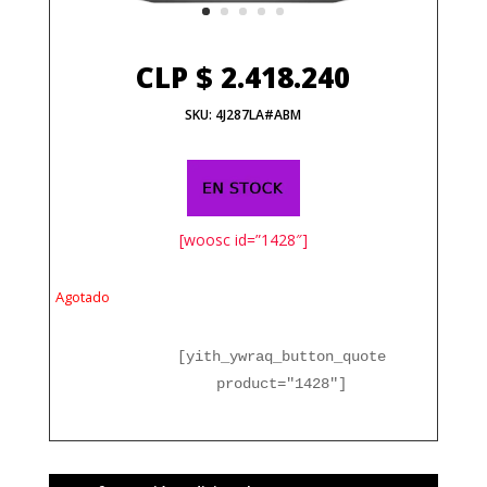
CLP $
2.418.240
SKU:
4J287LA#ABM
[woosc id=”1428″]
Agotado
[yith_ywraq_button_quote
product="1428"]