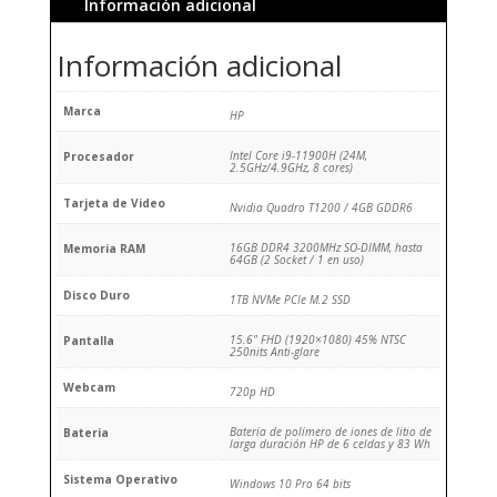
Información adicional
Información adicional
Marca
HP
Intel Core i9-11900H (24M,
Procesador
2.5GHz/4.9GHz, 8 cores)
Tarjeta de Video
Nvidia Quadro T1200 / 4GB GDDR6
16GB DDR4 3200MHz SO-DIMM, hasta
Memoria RAM
64GB (2 Socket / 1 en uso)
Disco Duro
1TB NVMe PCIe M.2 SSD
15.6" FHD (1920×1080) 45% NTSC
Pantalla
250nits Anti-glare
Webcam
720p HD
Batería de polímero de iones de litio de
Bateria
larga duración HP de 6 celdas y 83 Wh
Sistema Operativo
Windows 10 Pro 64 bits