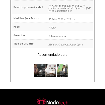
1x HDMI, 3x USB 3.0, 1x USB-C, 1x
Puertos y conectividad
combo auriculares/micrófono, 1x RJ-45,
Wi-Fi 6, Bluetooth 5.0
Medidas (W x D x H)
35,94 × 23,39 × 2,28 cm
Peso
1,89kg
Garantia
1 Año – carry in
Tipo de usuario
AEC-BIM, Creativos, Power Office
Recomendado para