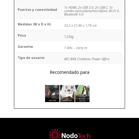
1x HDMI, 2x USB 3.0, 2x USB-C, 1x
Puertos y conectividad
combo auriculares/micrófono, Wi-Fi 6,
Bluetooth 5.0
Medidas (W x D x H)
32,3 x 21,46 x 1,79 cm
Peso
1,35kg
Garantia
1 Año – carry in
Tipo de usuario
AEC-BIM, Creativos, Power Office
Recomendado para