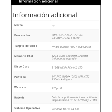
Información adicional
Información adicional
Marca
HP
Intel Core i7-1165G7 (12M,
Procesador
2.8GHz/4.7GHz, 4 cores)
Tarjeta de Video
Nvidia Quadro T500 / 4GB GDDR5
32GB DDR4 3200MHz SO-DIMM,
Memoria RAM
(soldada no upgrade)
Disco Duro
512GB NVMe PCIe M.2 SSD
14" FHD (1920×1080) 45% NTSC
Pantalla
250nits Anti-glare
Webcam
720p HD
Batería de polímero de iones de litio de
Bateria
larga duración HP de 3 celdas y 53 Wh
Sistema Operativo
Windows 10 Pro 64 bits