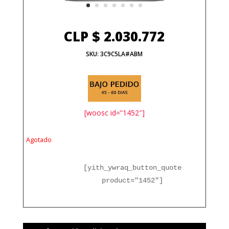
CLP $
2.030.772
SKU:
3C9C5LA#ABM
[woosc id=”1452″]
Agotado
[yith_ywraq_button_quote
product="1452"]