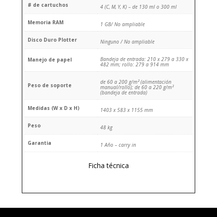
# de cartuchos
4 (C, M, Y, K) – de 130 ml o 300 ml
Memoria RAM
1 GB/ No ampliable
Disco Duro Plotter
Ninguno / No ampliable
Bandeja de entrada: 210 x 279 a 330 x
Manejo de papel
482 mm; rollo: 279 a 914 mm
de 60 a 200 g/m² (alimentación
Peso de soporte
manual/rollo); de 60 a 220 g/m²
(bandeja de entrada)
Medidas (W x D x H)
1403 x 583 x 1155 mm
Peso
48 kg
Garantia
1 Año – carry in
Ficha técnica