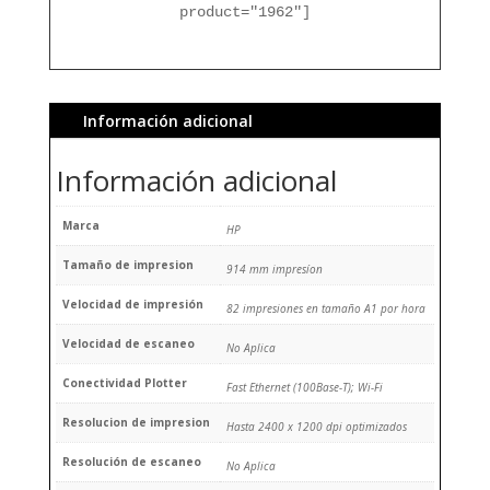
product="1962"]
Información adicional
Información adicional
Marca
HP
Tamaño de impresion
914 mm impresíon
Velocidad de impresión
82 impresiones en tamaño A1 por hora
Velocidad de escaneo
No Aplica
Conectividad Plotter
Fast Ethernet (100Base-T); Wi-Fi
Resolucion de impresion
Hasta 2400 x 1200 dpi optimizados
Resolución de escaneo
No Aplica