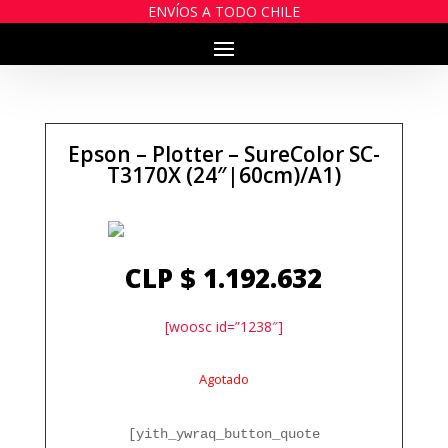
ENVÍOS A TODO CHILE
Epson – Plotter – SureColor SC-
T3170X (24″|60cm)/A1)
CLP $
1.192.632
[woosc id=”1238″]
Agotado
[yith_ywraq_button_quote