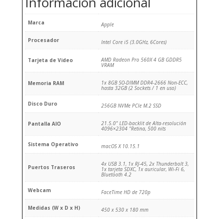
Información adicional
Marca
Apple
Procesador
Intel Core i5 (3.0GHz, 6Cores)
AMD Radeon Pro 560X 4 GB GDDR5
Tarjeta de Video
VRAM
1x 8GB SO-DIMM DDR4-2666 Non-ECC,
Memoria RAM
hasta 32GB (2 Sockets / 1 en uso)
Disco Duro
256GB NVMe PCIe M.2 SSD
21.5.0" LED-backlit de Alta-resolución
Pantalla AIO
4096×2304 "Retina, 500 nits
Sistema Operativo
macOS X 10.15.1
4x USB 3.1, 1x RJ-45, 2x Thunderbolt 3,
Puertos Traseros
1x tarjeta SDXC, 1x auricular, Wi-Fi 6,
Bluetooth 4.2
Webcam
FaceTime HD de 720p
Medidas (W x D x H)
450 x 530 x 180 mm