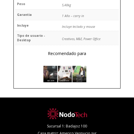
Peso
5,48kg
Garantia
1 Año – carry in
Incluye
Incluye teclado y mouse
Tipo de usuario -
Creativos, M&E, Power Office
Desktop
Recomendado para
Sucursal 1: Badajoz 100
Casa matriz: Americo Vespucio sur