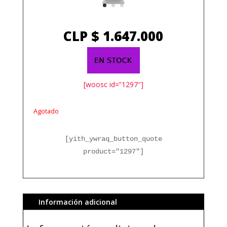
CLP $
1.647.000
[woosc id=”1297″]
Agotado
[yith_ywraq_button_quote
product="1297"]
Información adicional