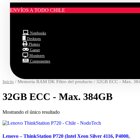
ENVÍOS A TODO CHILE
Notebooks
Desktops
Plotters
Gamer
Monitores
Componentes
Inicio
/ Memoria RAM DK Filtro del producto / 32GB ECC - Max. 3
32GB ECC - Max. 384GB
Mostrando el único resultado
Lenovo – ThinkStation P720 (Intel Xeon Silver 4116, P4000,