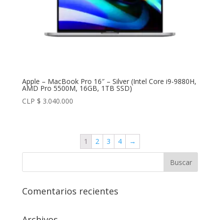
Apple – MacBook Pro 16″ – Silver (Intel Core i9-9880H,
AMD Pro 5500M, 16GB, 1TB SSD)
CLP $
3.040.000
1
2
3
4
→
Comentarios recientes
Archivos