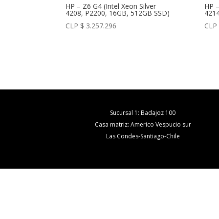
HP – Z6 G4 (Intel Xeon Silver
HP –
4208, P2200, 16GB, 512GB SSD)
4214
CLP $
3.257.296
CLP
Sucursal 1: Badajoz 100
Casa matriz: Americo Vespucio sur
Las Condes-Santiago-Chile