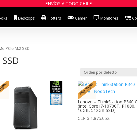
ENVÍOS A TODO CHILE
ooks
Desktops
Plotters
Gamer
Monitores
Co
VMe PCIe M.2 SSD
 SSD
Lenovo – ThinkStation P340 
(Intel Core i7-10700T, P1000,
16GB, 512GB SSD)
CLP $
1.875.052