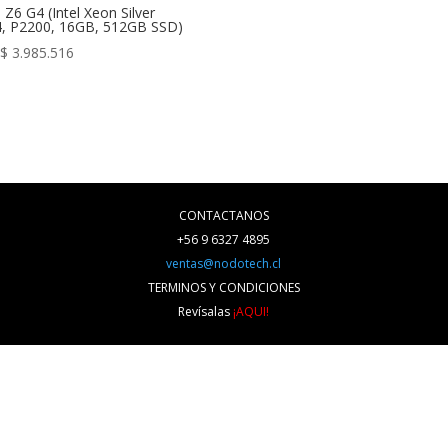
 Z6 G4 (Intel Xeon Silver
, P2200, 16GB, 512GB SSD)
 $
3.985.516
CONTACTANOS
+56 9 6327 4895
ventas@nodotech.cl
TERMINOS Y CONDICIONES
Revísalas
¡AQUI!