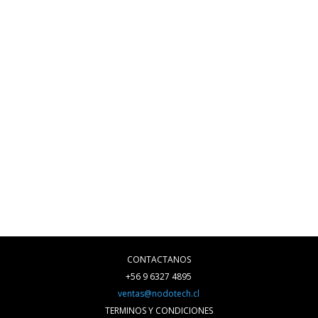
CONTACTANOS
+56 9 6327 4895
ventas@nodotech.cl
TERMINOS Y CONDICIONES