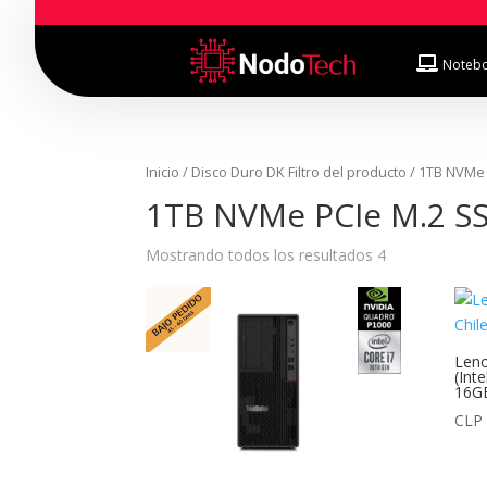
Noteb
Inicio
/ Disco Duro DK Filtro del producto / 1TB NVM
1TB NVMe PCIe M.2 S
Mostrando todos los resultados 4
Leno
(Int
16G
CLP