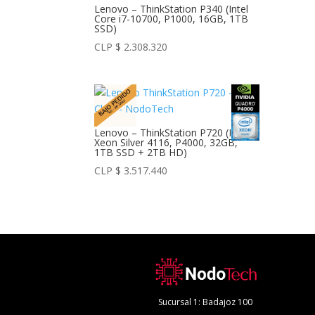
Lenovo – ThinkStation P340 (Intel
Core i7-10700, P1000, 16GB, 1TB
SSD)
CLP $
2.308.320
Lenovo – ThinkStation P720 (Intel
Xeon Silver 4116, P4000, 32GB,
1TB SSD + 2TB HD)
CLP $
3.517.440
Sucursal 1: Badajoz 100