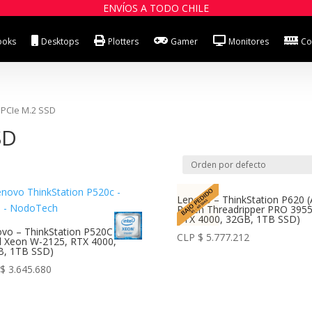
ENVÍOS A TODO CHILE
ooks
Desktops
Plotters
Gamer
Monitores
Co
e PCIe M.2 SSD
SD
Lenovo – ThinkStation P620
Ryzen Threadripper PRO 395
RTX 4000, 32GB, 1TB SSD)
vo – ThinkStation P520C
CLP $
5.777.212
el Xeon W-2125, RTX 4000,
B, 1TB SSD)
 $
3.645.680